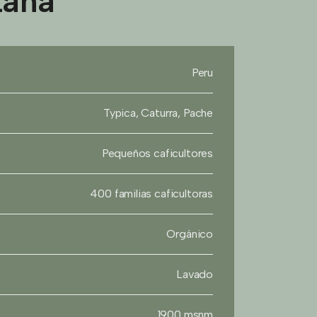
taña
Peru
Typica, Caturra, Pache
Pequeños caficultores
400 familias caficultoras
Orgánico
Lavado
1900 msnm