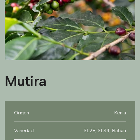
Mutira
Origen
Kenia
Variedad
SL28, SL34, Batian