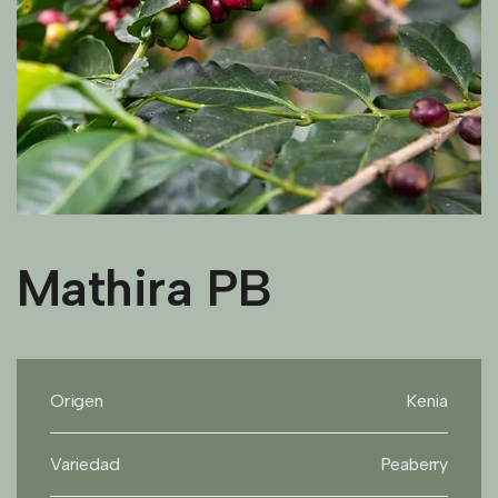
Mathira PB
Origen
Kenia
Variedad
Peaberry