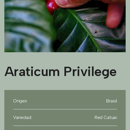
Araticum Privilege
Origen
Brasil
Variedad
Red Catuai